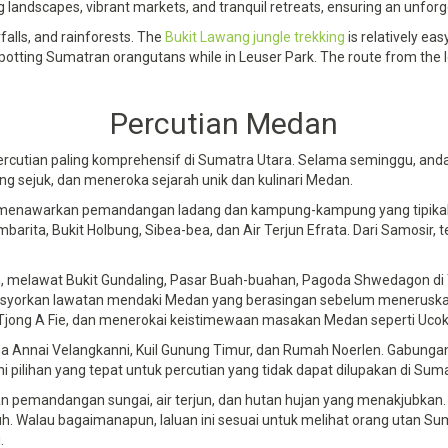
 landscapes, vibrant markets, and tranquil retreats, ensuring an unforge
rfalls, and rainforests. The
Bukit Lawang jungle trekking
is relatively eas
or spotting Sumatran orangutans while in Leuser Park. The route from the l
Percutian Medan
utian paling komprehensif di Sumatra Utara. Selama seminggu, anda
ng sejuk, dan meneroka sejarah unik dan kulinari Medan.
, menawarkan pemandangan ladang dan kampung-kampung yang tipikal 
ta, Bukit Holbung, Sibea-bea, dan Air Terjun Efrata. Dari Samosir, te
, melawat Bukit Gundaling, Pasar Buah-buahan, Pagoda Shwedagon di 
esyorkan lawatan mendaki Medan yang berasingan sebelum meneruska
ong A Fie, dan menerokai keistimewaan masakan Medan seperti Ucok D
ha Annai Velangkanni, Kuil Gunung Timur, dan Rumah Noerlen. Gabungan
pilihan yang tepat untuk percutian yang tidak dapat dilupakan di Suma
 pemandangan sungai, air terjun, dan hutan hujan yang menakjubkan
jauh. Walau bagaimanapun, laluan ini sesuai untuk melihat orang utan S
.