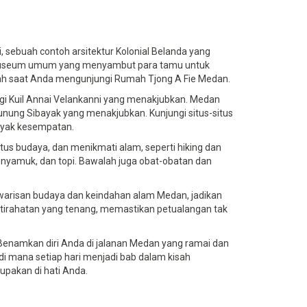
 sebuah contoh arsitektur Kolonial Belanda yang
 museum umum yang menyambut para tamu untuk
ah saat Anda mengunjungi Rumah Tjong A Fie Medan.
gi Kuil Annai Velankanni yang menakjubkan. Medan
unung Sibayak yang menakjubkan. Kunjungi situs-situs
nyak kesempatan.
tus budaya, dan menikmati alam, seperti hiking dan
i-nyamuk, dan topi. Bawalah juga obat-obatan dan
arisan budaya dan keindahan alam Medan, jadikan
tirahatan yang tenang, memastikan petualangan tak
 Benamkan diri Anda di jalanan Medan yang ramai dan
di mana setiap hari menjadi bab dalam kisah
upakan di hati Anda.