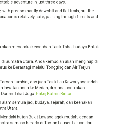
ttable adventure in just three days.
y, with predominantly downhill and flat trails, but the
ocation is relatively safe, passing through forests and
 akan meneroka keindahan Tasik Toba, budaya Batak
di Sumatra Utara. Anda kemudian akan menginap di
rus ke Berastagi melalui Tongging dan Air Terjun
Taman Lumbini, dan juga Tasik Lau Kawar yang indah.
n lawatan anda ke Medan, di mana anda akan
urian. Lihat Juga:
Pakej Batam Bintan
 alam semula jadi, budaya, sejarah, dan keenakan
tra Utara.
. Mendaki hutan Bukit Lawang agak mudah, dengan
umatra semasa berada di Taman Leuser. Laluan dari