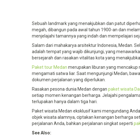
Sebuah landmark yang menakjubkan dan patut diperhati
megah, dibangun pada awal tahun 1900-an dan mela
menjelajahi tamannya yang indah dan mempelajari s
Salam dari mahakarya arsitektur Indonesia, Medan. S
adalah tempat yang wajib dikunjungi, yang menawarkan
bersejarah dan rasakan vitalitas kota yang menakju
Paket tour Medan
merupakan liburan yang mencakup men
mengamati satwa liar. Saat mengunjungi Medan, bawala
dokumen perjalanan yang diperlukan.
Rasakan pesona dunia Medan dengan
paket wisata D
setiap momen kenangan berharga. Jelajahi pengalaman
terlupakan hanya dalam tiga hari.
Paket wisata Medan eksklusif kami mengundang Anda un
objek wisata alamnya, ciptakan kenangan berharga set
perjalanan Anda, bahkan perjalanan singkat seperti
pak
See Also: