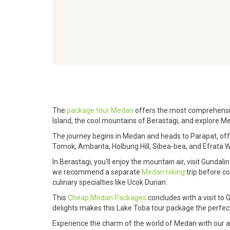
The
package tour Medan
offers the most comprehensive
Island, the cool mountains of Berastagi, and explore Me
The journey begins in Medan and heads to Parapat, offer
Tomok, Ambarita, Holbung Hill, Sibea-bea, and Efrata W
In Berastagi, you'll enjoy the mountain air, visit Gunda
we recommend a separate
Medan hiking
trip before c
culinary specialties like Ucok Durian.
This
Cheap Medan Packages
concludes with a visit to
delights makes this Lake Toba tour package the perfect
Experience the charm of the world of Medan with our