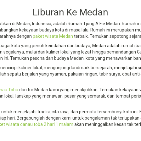
Liburan Ke Medan
kan di Medan, Indonesia, adalah Rumah Tjong A Fie Medan. Rumah ini,
mbangkan kekayaan budaya kota di masa lalu. Rumah ini merupakan
ejarahnya dengan
paket wisata Medan
terbaik. Temukan sepotong sejar
ebagai kota yang penuh keindahan dan budaya, Medan adalah rumah ba
 segalanya, mulai dari kuliner lokal yang lezat hingga pemandangan G
bkan ini. Temukan pesona dan budaya Medan, kota yang menawarkan ba
cicipi kuliner lokal, mengunjungi landmark bersejarah, menjelajahi si
h sepatu berjalan yang nyaman, pakaian ringan, tabir surya, obat ant
anau Toba
dan tur Medan kami yang menakjubkan. Temukan kekayaan w
 lokal, lanskap yang menawan, pasar yang semarak, dan tempat peris
tuk menjelajahi tradisi, cita rasa, dan permata tersembunyi kota ini.
iap hari. Bergabunglah dengan kami untuk pengalaman tak terlupakan 
et wisata danau toba 2 hari 1 malam
akan meninggalkan kesan tak terl