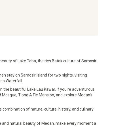
beauty of Lake Toba, the rich Batak culture of Samosir
en stay on Samosir Island for two nights, visiting
so Waterfall.
en the beautiful Lake Lau Kawar. If you're adventurous,
and Mosque, Tjong A Fie Mansion, and explore Medan's
ombination of nature, culture, history, and culinary
age and natural beauty of Medan, make every moment a