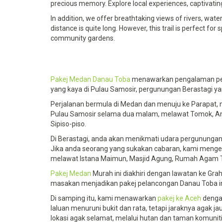
precious memory. Explore local experiences, captivating
In addition, we offer breathtaking views of rivers, wate
distance is quite long. However, this trail is perfect f
community gardens.
Pakej Medan Danau Toba
menawarkan pengalaman perc
yang kaya di Pulau Samosir, pergunungan Berastagi ya
Perjalanan bermula di Medan dan menuju ke Parapat
Pulau Samosir selama dua malam, melawat Tomok, Ambari
Sipiso-piso.
Di Berastagi, anda akan menikmati udara pergunungan
Jika anda seorang yang sukakan cabaran, kami meng
melawat Istana Maimun, Masjid Agung, Rumah Agam Tj
Pakej Medan
Murah ini diakhiri dengan lawatan ke Gra
masakan menjadikan pakej pelancongan Danau Toba ini 
Di samping itu, kami menawarkan
pakej ke Aceh
dengan
laluan menuruni bukit dan rata, tetapi jaraknya agak 
lokasi agak selamat, melalui hutan dan taman komuniti