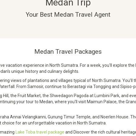
Medan Trip
Your Best Medan Travel Agent
Medan Travel Packages
 vacation experience in North Sumatra. For a week, you'll explore the 
dan's unique history and culinary delights.
ing views of plantations and villages typical of North Sumatra. You'll th
aterfall. From Samosir, continue to Berastagi via Tongging and Sipiso-pi
ling Hill, the Fruit Market, the Shwedagon Pagoda at Lumbini Park, and ev
ontinuing your tour to Medan, where you'll visit Maimun Palace, the Gr
 Graha Annai Velangkanni, Gunung Timur Temple, and Noerlen House. The c
 choice for an unforgettable vacation in North Sumatra.
 amazing
Lake Toba travel package
and Discover the rich cultural herit